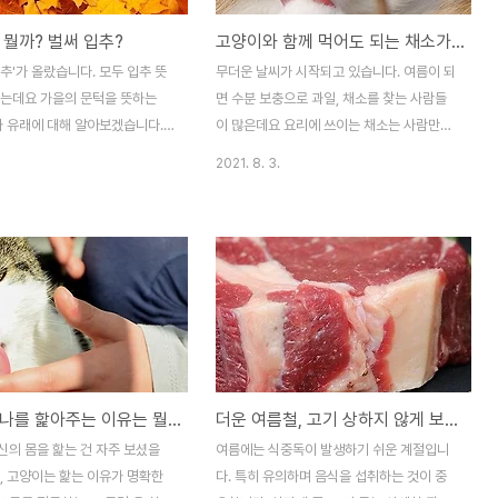
 뭘까? 벌써 입추?
고양이와 함께 먹어도 되는 채소가 있다?
추'가 올랐습니다. 모두 입추 뜻
무더운 날씨가 시작되고 있습니다. 여름이 되
하는데요 가을의 문턱을 뜻하는
면 수분 보충으로 과일, 채소를 찾는 사람들
과 유래에 대해 알아보겠습니다.
이 많은데요 요리에 쓰이는 채소는 사람만이
기 중 열세 번째 날로 대서와 처
아닌 동물들에게도 인기가 많습니다. 여러 채
2021. 8. 3.
는 절기입니다. 8월 7일로 정해
소들은 비타민과 수분을 한 번에 잡을 수 있
이 아닌 24절기를 기준으로 나누
는 음식이기도 하죠. 고양이에게 주면 좋을
해마다 다릅니다. 24절기는 기본
채소는 무엇이 있을까요? 1. 오이 훌륭한 수
의 궤도인 황도의 움직임을 기본
분 공급원으로 신장계 질환이 있는 고양이에
기 때문에 음력과 양력 날짜를 잘
게는 특히 권장식품입니다. 껍질을 벗기고 적
겠습니다. 옛날부터 입추부터 입
당한 두께와 크기로 잘라 사료에 섞어 주거나
가을이라고 보고 있습니다. 입추의
간식으로 공급할 수 있습니다. 2. 마늘 의외
일까요? 입추는 '가을이 들어선
로 마늘은 고양이에게 매우 좋다고 합니다.
니다. 계절이 바뀌는 것을 알려
마늘은 비타민 B와C의 공급원으로 피를 맑
고양이가 나를 핥아주는 이유는 뭘까?
더운 여름철, 고기 상하지 않게 보관하는 법
요 '절기' 자체는 중국의 여러
게 정화시키며 체내에 포도당 과잉을 방지하
해져 오는 사람의 삶에 대한 부분
는데요. 또한 혈액을 기생충들이 싫어하는 맛
신의 몸을 핥는 건 자주 보셨을
여름에는 식중독이 발생하기 쉬운 계절입니
변화를 담아내는 과정에서 시간이
으로 만들기 때문에 일주일에 두어번 정도 사
, 고양이는 핥는 이유가 명확한
다. 특히 유의하며 음식을 섭취하는 것이 중