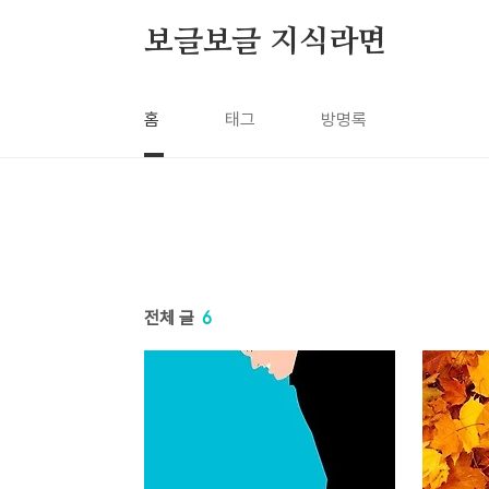
본문 바로가기
보글보글 지식라면
홈
태그
방명록
전체 글
6