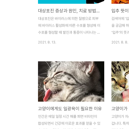
대상포진 증상과 원인, 치료 방법은 뭘까?
입추 뜻이
대상포진은 바이러스에 의한 질병으로 피부
검색어에 '입
에 바이러스 활성화에 따른 수포를 형성해 이
을 궁금해 
수포를 형성할 때 발진과 통증이 나타나는 것
'입추'의 뜻
이 특징입니다. 노년기에 나이가 들 때 대상
입추는 24절
2021. 8. 13.
2021. 8. 8.
포진이 활성화가 되는 경우가 많은데요 어릴
서 사이에 있
때 앓았던 수두가 몸속에 있다가 나이가 들어
져 있는 것
면역력이 떨어질 때 바이러스가 다시 활성화
기 때문에 
되어 나타나는 경우가 많은 편입니다. 대상포
적으로 태양
진 바이러스 자체는 헤르페스와 같은 감염에
으로 정해지
의해서 나타나기도 하지만 대부분 수두와 같
살펴봐야 되
은 일전에 앓았던 질환들이 우리 몸의 신경
동 사이를 
세포안이나 자율신경계의 세포안에 잠복하여
유래는 무엇
있다가 다시 발생하는 경우가 대부분입니다.
다'라는 뜻입
고양이에게도 일광욕이 필요한 이유
따라서 우리 인체의 면역력이 떨어지게 될 때
주는 절기인데
숨어있던 세포막을 깨고 나와서 몸의 신경섬
문헌에서 전
인간은 매일 일정 시간 해를 쬐면 비타민이
고양이가 자
유를 따라 신경 부분에 접근하여 피부에 바이
과 계절의 
합성되면서 건강에 이로운 효과를 얻을 수 있
겁니다. 특히