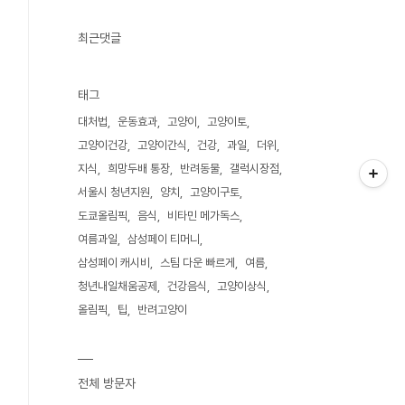
최근댓글
태그
대처법
운동효과
고양이
고양이토
고양이건강
고양이간식
건강
과일
더위
지식
희망두배 통장
반려동물
갤럭시장점
서울시 청년지원
양치
고양이구토
도쿄올림픽
음식
비타민 메가독스
여름과일
삼성페이 티머니
삼성페이 캐시비
스팀 다운 빠르게
여름
청년내일채움공제
건강음식
고양이상식
올림픽
팁
반려고양이
전체 방문자