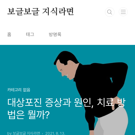
본문 바로가기
보글보글 지식라면
홈
태그
방명록
카테고리 없음
대상포진 증상과 원인, 치료 방
법은 뭘까?
by 보글보글 지식라면
2021. 8. 13.